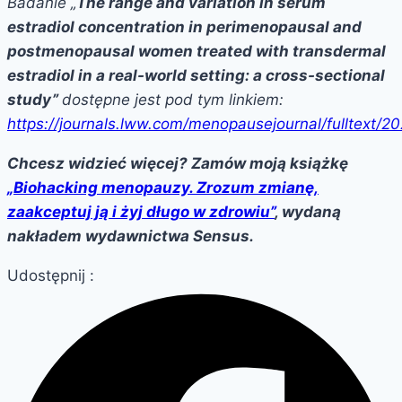
Badanie „
The range and variation in serum
estradiol concentration in perimenopausal and
postmenopausal women treated with transdermal
estradiol in a real-world setting: a cross-sectional
study”
dostępne jest pod tym linkiem:
https://journals.lww.com/menopausejournal/fulltext/2
Chcesz widzieć więcej? Zamów moją książkę
„Biohacking menopauzy. Zrozum zmianę,
zaakceptuj ją i żyj długo w zdrowiu”
, wydaną
nakładem wydawnictwa Sensus.
Udostępnij :