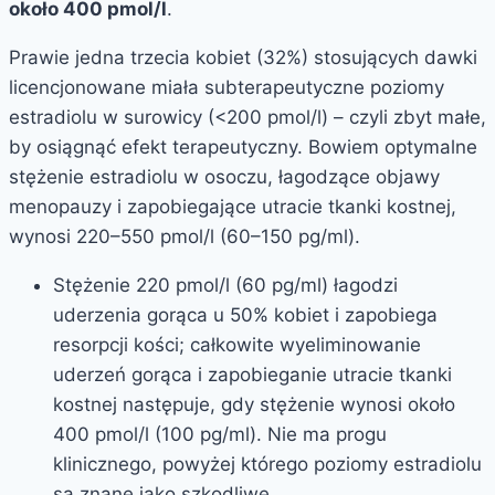
około 400 pmol/l
.
Prawie jedna trzecia kobiet (32%) stosujących dawki
licencjonowane miała subterapeutyczne poziomy
estradiolu w surowicy (<200 pmol/l) – czyli zbyt małe,
by osiągnąć efekt terapeutyczny. Bowiem optymalne
stężenie estradiolu w osoczu, łagodzące objawy
menopauzy i zapobiegające utracie tkanki kostnej,
wynosi 220–550 pmol/l (60–150 pg/ml).
Stężenie 220 pmol/l (60 pg/ml) łagodzi
uderzenia gorąca u 50% kobiet i zapobiega
resorpcji kości; całkowite wyeliminowanie
uderzeń gorąca i zapobieganie utracie tkanki
kostnej następuje, gdy stężenie wynosi około
400 pmol/l (100 pg/ml). Nie ma progu
klinicznego, powyżej którego poziomy estradiolu
są znane jako szkodliwe.