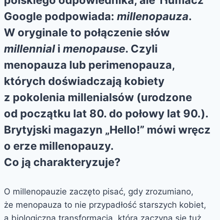
polskiego odpowiednika, ale Tłumacz
Google podpowiada:
millenopauza
.
W oryginale to połączenie słów
millennial
i
menopause
. Czyli
menopauza lub perimenopauza,
których doświadczają kobiety
z pokolenia millenialsów (urodzone
od początku lat 80. do połowy lat 90.).
Brytyjski magazyn „Hello!” mówi wręcz
o erze millenopauzy.
Co ją charakteryzuje?
O millenopauzie zaczęto pisać, gdy zrozumiano,
że menopauza to nie przypadłość starszych kobiet,
a biologiczna transformacja, która zaczyna się tuż