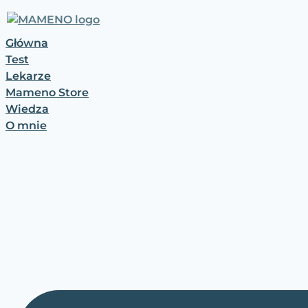
Przejdź
do
treści
Główna
Test
Lekarze
Mameno Store
Wiedza
O mnie